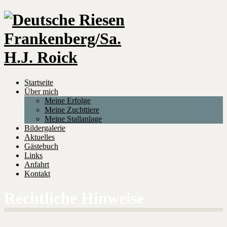
Startseite
Über mich
Meine Erfolge
Meine Zuchttiere
Meine Stallanlage
Bildergalerie
Aktuelles
Gästebuch
Links
Anfahrt
Kontakt
Rechtliche Hinweise