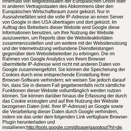
innerhalb von Mitgliedstaaten der Europäischen Union oder
in anderen Vertragsstaaten des Abkommens über den
Europäischen Wirtschaftsraum zuvor gekürzt. Nur in
Ausnahmefällen wird die volle IP-Adresse an einen Server
von Google in den USA übertragen und dort gekürzt. Im
Auftrag des Betreibers dieser Website wird Google diese
Informationen benutzen, um Ihre Nutzung der Website
auszuwerten, um Reports über die Websiteaktivitäten
zusammenzustellen und um weitere mit der Websitenutzung
und der Internetnutzung verbundene Dienstleistungen
gegenüber dem Websitebetreiber zu erbringen. Die im
Rahmen von Google Analytics von Ihrem Browser
übermittelte IP-Adresse wird nicht mit anderen Daten von
Google zusammengeführt. Sie können die Speicherung der
Cookies durch eine entsprechende Einstellung Ihrer
Browser-Software verhindern; wir weisen Sie jedoch darauf
hin, dass Sie in diesem Fall gegebenenfalls nicht sämtliche
Funktionen dieser Website vollumfänglich werden nutzen
können. Sie können darüber hinaus die Erfassung der durch
das Cookie erzeugten und auf Ihre Nutzung der Website
bezogenen Daten (inkl. Ihrer IP-Adresse) an Google sowie
die Verarbeitung dieser Daten durch Google verhindern,
indem sie das unter dem folgenden Link verfügbare Browser-
Plugin herunterladen und
installieren:
http://tools.google.com/dlpage/gaoptout?hl=de
.